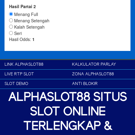
LINK ALPHASLOT88
KALKULATOR PARLAY
LIVE RTP SLOT
ZONA ALPHASLOT88
SLOT DEMO
ANTI BLOKIR
ALPHASLOT88 SITUS
SLOT ONLINE
TERLENGKAP &