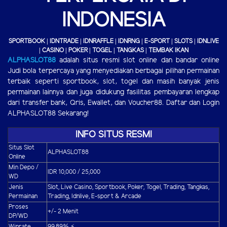
INDONESIA
SPORTBOOK | IDNTRADE | IDNRAFFLE | IDNRNG | E-SPORT | SLOTS | IDNLIVE
| CASINO | POKER | TOGEL | TANGKAS | TEMBAK IKAN
ALPHASLOT88
adalah situs resmi slot online dan bandar online
Judi bola terpercaya yang menyediakan berbagai pilihan permainan
terbaik seperti sportbook, slot, togel dan masih banyak jenis
permainan lainnya dan juga didukung fasilitas pembayaran lengkap
dari transfer bank, Qris, Ewallet, dan Voucher88. Daftar dan Login
ALPHASLOT88 Sekarang!
INFO SITUS RESMI
Situs Slot
ALPHASLOT88
Online
Min Depo /
IDR 10,000 / 25,000
WD
Jenis
Slot, Live Casino, Sportbook, Poker, Togel, Trading, Tangkas,
Permainan
Trading, Idnlive, E-sport & Arcade
Proses
+/- 2 Menit
DP/WD
Winrate
99,89% ⚡